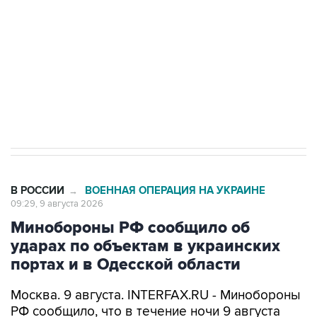
Социальная реклама, АНО «Национальные приоритеты».
ИНН 7725383515 Erid: F7NfYUJCUneVdwcydK6A
Кабмин РФ разрешил до 1 июля 2027 года
импорт, выпуск и обращение бензина Евро 2,
Евро 3, Евро 4
В РОССИИ
ВОЕННАЯ ОПЕРАЦИЯ НА УКРАИНЕ
→
09:29, 9 августа 2026
Минобороны РФ сообщило об
ударах по объектам в украинских
портах и в Одесской области
Москва. 9 августа. INTERFAX.RU - Минобороны
РФ сообщило, что в течение ночи 9 августа
высокоточным оружием воздушного и
наземного базирования, а также ударными