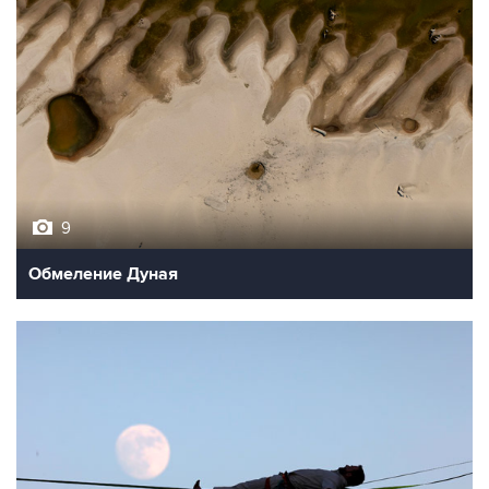
9
Обмеление Дуная