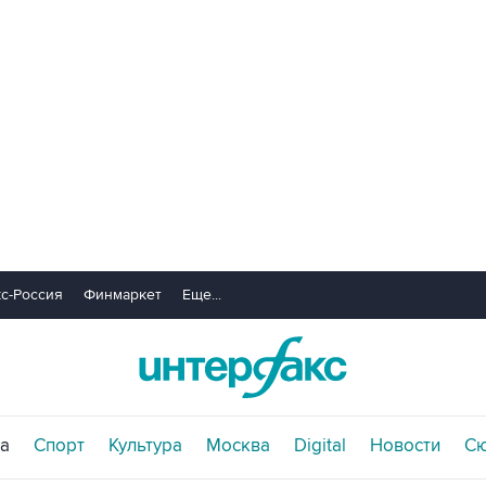
с-Россия
Финмаркет
Еще...
а
Спорт
Культура
Москва
Digital
Новости
С