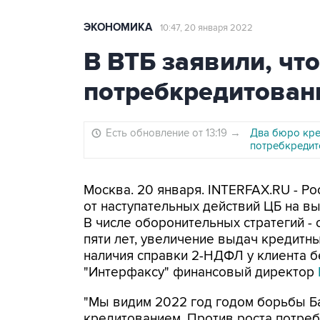
ЭКОНОМИКА
10:47, 20 января 2022
В ВТБ заявили, чт
потребкредитован
Есть обновление от 13:19
→
Два бюро кре
потребкредит
Москва. 20 января. INTERFAX.RU - Ро
от наступательных действий ЦБ на в
В числе оборонительных стратегий -
пяти лет, увеличение выдач кредитны
наличия справки 2-НДФЛ у клиента б
"Интерфаксу" финансовый директор
"Мы видим 2022 год годом борьбы Ба
кредитованием. Против роста потреб