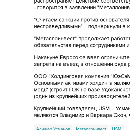
распространяет действие соответст
- говорится в заявлении "Металлоинв
"Считаем санкции против основател
несправедливыми", - подчеркнули в 
"Металлоинвест" продолжает работа
обязательства перед сотрудниками и
Накануне Евросоюз ввел ограничите
запрета на въезд в отношении ряда 
ООО "Холдинговая компания "ЮэСэМ"
Основными активами холдинга являют
медь" (строит ГОК на базе Удоканск
(один из крупнейших производителей
Крупнейший совладелец USM – Усман
являются Владимир и Варвара Скоч,
Алишер Усманов
Металлоинвест
USM