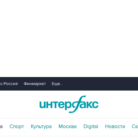
с-Россия
Финмаркет
Еще...
а
Спорт
Культура
Москва
Digital
Новости
С