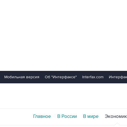
Мобильная версия
Об "Интерфаксе"
Interfax.com
Интерфак
Главное
В России
В мире
Экономик