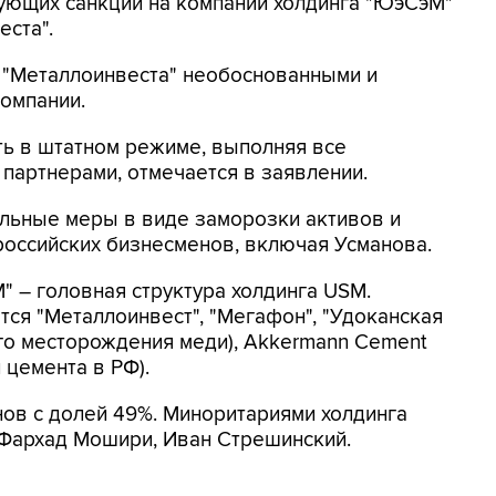
вующих санкций на компании холдинга "ЮэСэМ"
еста".
я "Металлоинвеста" необоснованными и
компании.
ть в штатном режиме, выполняя все
 партнерами, отмечается в заявлении.
льные меры в виде заморозки активов и
российских бизнесменов, включая Усманова.
 – головная структура холдинга USM.
ся "Металлоинвест", "Мегафон", "Удоканская
ого месторождения меди), Аkkermаnn Cement
 цемента в РФ).
ов с долей 49%. Миноритариями холдинга
 Фархад Мошири, Иван Стрешинский.