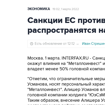
ЭКОНОМИКА
19:02, 1 марта 2022
Санкции ЕС проти
распространятся 
Есть обновление от 12:12
→
Иван Стрешин
Москва. 1 марта. INTERFAX.RU - Сан
окажут влияния на "Металлоинвест" и
владеет менее 50% головной компани
"Отметим, что ограничительные мер
Усманова, носят персональный харак
"Металлоинвест". Алишер Усманов вл
головной компании холдинга "ЮэСэМ"
Таким образом, внесение Алишера У