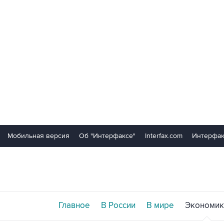
Мобильная версия
Об "Интерфаксе"
Interfax.com
Интерфак
Главное
В России
В мире
Экономик