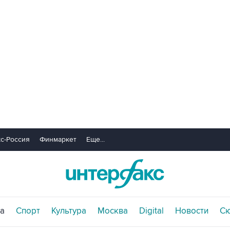
с-Россия
Финмаркет
Еще...
а
Спорт
Культура
Москва
Digital
Новости
С