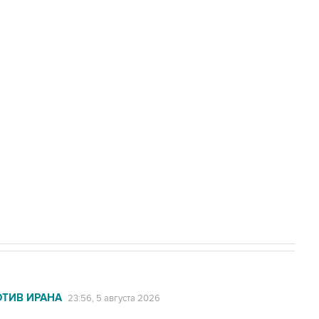
нены при атаке БПЛА на автомобиль в
доточить в одних руках все службы
ехнологии выходят на мировые рынки
НН 7725383515 Erid: F7NfYUJCUneVdTRF8PRs
с Ираном начнутся в понедельник
ОТИВ ИРАНА
23:56, 5 августа 2026