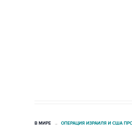
Три человека погибли, двое ра
Удмуртии
Путин сообщил о решении сосре
тыла Минобороны
Как российские медицинские т
Социальная реклама, АНО «Национальные приоритеты».
И
Трамп заявил, что переговоры 
В МИРЕ
ОПЕРАЦИЯ ИЗРАИЛЯ И США ПР
→