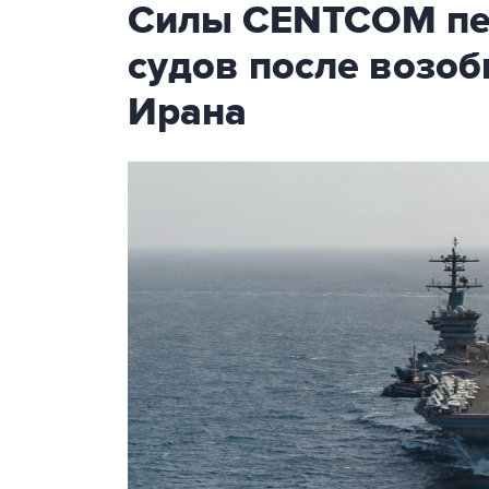
Силы CENTCOM пер
судов после возо
Ирана