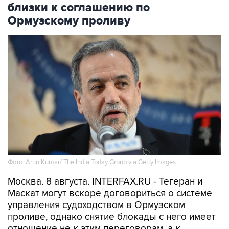
Фото: Arun Kumar/ The India Today Group via Getty Images
Москва. 8 августа. INTERFAX.RU - Тегеран и
Маскат могут вскоре договориться о системе
управления судоходством в Ормузском
проливе, однако снятие блокады с него имеет
отношение не к этим переговорам, а к
действиям США, заявил в субботу глава МИД