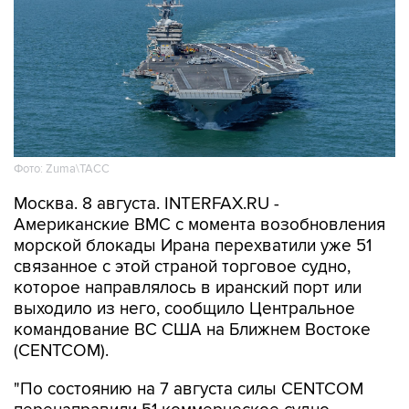
Фото: Zuma\ТАСС
Москва. 8 августа. INTERFAX.RU -
Американские ВМС с момента возобновления
морской блокады Ирана перехватили уже 51
связанное с этой страной торговое судно,
которое направлялось в иранский порт или
выходило из него, сообщило Центральное
командование ВС США на Ближнем Востоке
(CENTCOM).
"По состоянию на 7 августа силы CENTCOM
перенаправили 51 коммерческое судно,
вывели из строя два и провели досмотр еще