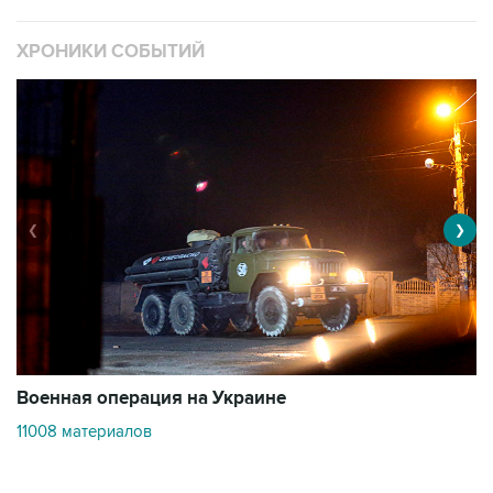
ХРОНИКИ СОБЫТИЙ
❮
❯
Военная операция на Украине
О
11008 материалов
3