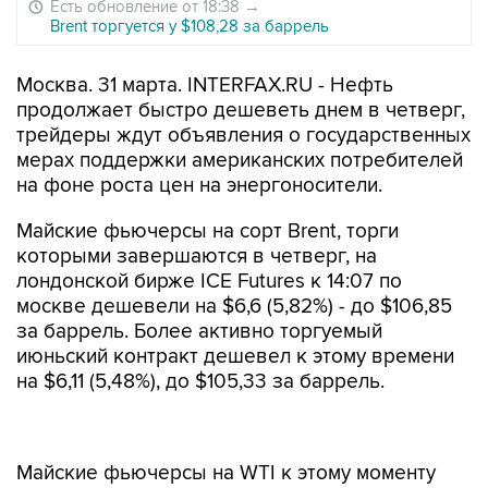
Есть обновление от 18:38
→
Brent торгуется у $108,28 за баррель
Москва. 31 марта. INTERFAX.RU - Нефть
продолжает быстро дешеветь днем в четверг,
трейдеры ждут объявления о государственных
мерах поддержки американских потребителей
на фоне роста цен на энергоносители.
Майские фьючерсы на сорт Brent, торги
которыми завершаются в четверг, на
лондонской бирже ICE Futures к 14:07 по
москве дешевели на $6,6 (5,82%) - до $106,85
за баррель. Более активно торгуемый
июньский контракт дешевел к этому времени
на $6,11 (5,48%), до $105,33 за баррель.
Майские фьючерсы на WTI к этому моменту
дешевели на электронных торгах Нью-
йоркской товарной биржи (NYMEX) на $6,57