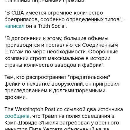
"В США имеется огромное количество
боеприпасов, особенно определенных типов", -
написал
он в Truth Social.
"В дополнении к этому, большие объемы
производятся и поставляются Соединенным
Штатам по мере необходимости. Оборонные
компании строят максимальное в истории
страны количество заводов и фабрик".
Тем, кто распространяет "предательские"
фейки о нехватке вооружений, он пригрозил
преследованием и долгими тюремными
сроками.
The Washington Post со ссылкой два источника
сообщила
, что Трамп на полях совещания в
Кэмп-Дэвиде 31 июля затребовал у военного
министра Пита Хегсета объяснений из-за
истощения запасов ракет на фоне конфликта с