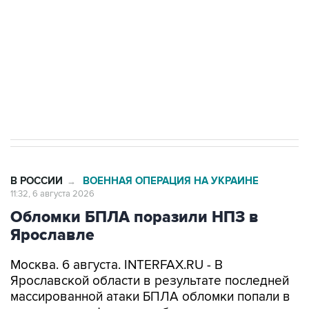
Социальная реклама, АНО «Национальные приоритеты».
ИНН 7725383515 Erid: F7NfYUJCUneVdTRF8PRs
Трамп заявил, что переговоры с Ираном
начнутся в понедельник
В РОССИИ
ВОЕННАЯ ОПЕРАЦИЯ НА УКРАИНЕ
→
11:32, 6 августа 2026
Обломки БПЛА поразили НПЗ в
Ярославле
Москва. 6 августа. INTERFAX.RU - В
Ярославской области в результате последней
массированной атаки БПЛА обломки попали в
резервуар нефтеперерабатывающего завода,
начался пожар,
сообщил
губернатор Михаил