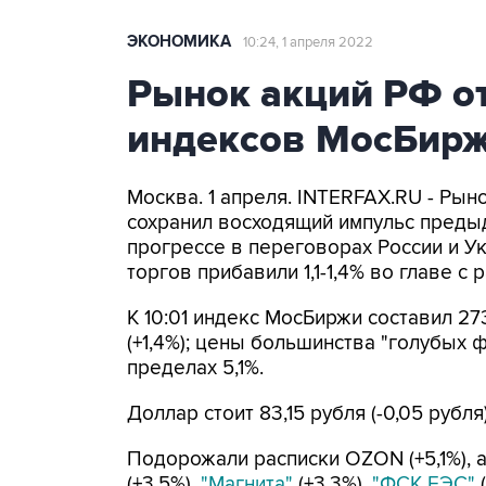
ЭКОНОМИКА
10:24, 1 апреля 2022
Рынок акций РФ о
индексов МосБиржи
Москва. 1 апреля. INTERFAX.RU - Рын
сохранил восходящий импульс предыд
прогрессе в переговорах России и У
торгов прибавили 1,1-1,4% во главе с
К 10:01 индекс МосБиржи составил 2734
(+1,4%); цены большинства "голубых
пределах 5,1%.
Доллар стоит 83,15 рубля (-0,05 рубля)
Подорожали расписки OZON (+5,1%), 
(+3,5%),
"Магнита"
(+3,3%),
"ФСК ЕЭС"
(