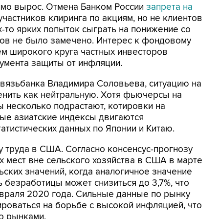
имо вырос. Отмена Банком России
запрета на
участников клиринга по акциям, но не клиентов
х-то ярких попыток сыграть на понижение со
ов не было замечено. Интерес к фондовому
ем широкого круга частных инвесторов
румента защиты от инфляции.
связьбанка Владимира Соловьева, ситуацию на
енить как нейтральную. Хотя фьючерсы на
 несколько подрастают, котировки на
ые азиатские индексы двигаются
атистических данных по Японии и Китаю.
у труда в США. Согласно консенсус-прогнозу
х мест вне сельского хозяйства в США в марте
ьских значений, когда аналогичное значение
ь безработицы может снизиться до 3,7%, что
враля 2020 года. Сильные данные по рынку
роваться на борьбе с высокой инфляцией, что
о рынками.