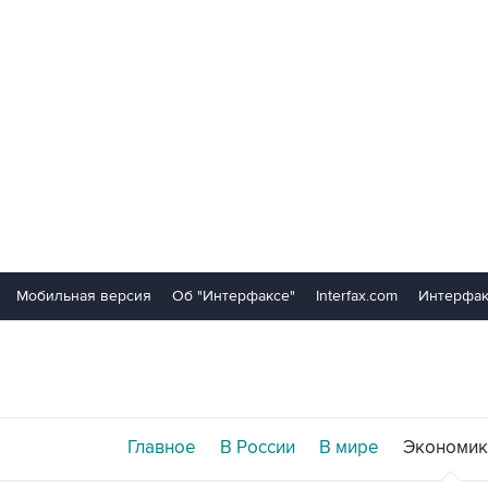
Мобильная версия
Об "Интерфаксе"
Interfax.com
Интерфак
Главное
В России
В мире
Экономик