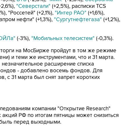
+2,6%),
"Северстали"
(+2,5%), расписки TCS
%), "Россетей" (+2,1%),
"Интер РАО"
(+1,6%),
азпром нефти" (+1,3%),
"Сургутнефтегаза"
(+1,2%),
ОЙЛа"
(-3%),
"Мобильных телесистем"
(-0,3%).
 торги на МосБирже пройдут в том же режиме
ени) и теми же инструментами, что и 31 марта.
о незначительное расширение списка
ондов - добавлено восемь фондов. Для
в, с 31 марта был снят запрет коротких
следованиям компании "Открытие Research"
к акций РФ по итогам пятницы может снизиться
ибыль перед выходными.