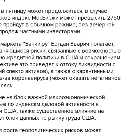
в пятницу может продолжиться, в случае
исков индекс МосБиржи может превысить 2750
же пройдут в обычном режиме, без вечерней
 продаж частными инвесторами.
аркета "Банки.ру" Богдан Зварич полагает,
раняющиеся риски, связанные с возможностью
но-кредитной политики в США и сокращением
ективе это приведет к оттоку ликвидности с
й спектр активов), а также с карантинными
з-за коронавируса (может оказать негативное
ики).
ние на блок важной макроэкономической
ные по индексам деловой активности в
и США, также существенное влияние на
ет блок данных по рынку труда США.
я роста геополитических рисков может