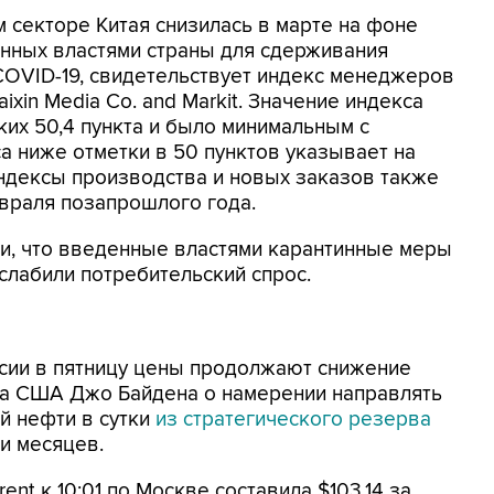
секторе Китая снизилась в марте на фоне
енных властями страны для сдерживания
COVID-19, свидетельствует индекс менеджеров
ixin Media Co. and Markit. Значение индекса
ских 50,4 пункта и было минимальным с
а ниже отметки в 50 пунктов указывает на
ндексы производства и новых заказов также
враля позапрошлого года.
ли, что введенные властями карантинные меры
слабили потребительский спрос.
ссии в пятницу цены продолжают снижение
та США Джо Байдена о намерении направлять
й нефти в сутки
из стратегического резерва
и месяцев.
nt к 10:01 по Москве составила $103,14 за