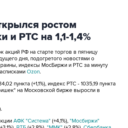
ткрылся ростом
 и РТС на 1,1-1,4%
ок акций РФ на старте торгов в пятницу
ущего дня, подогретого новостями о
краины, индексы МосБиржи и РТС за минуту
 расписками
Ozon
.
,02 пункта (+1,1%), индекс РТС - 1035,19 пункта
 фишек" на Московской бирже выросли в
.
акции
АФК "Система"
(+4,1%),
"Мосбиржи"
+3,1%),
ВТБ
(+2,8%),
"ММК"
(+2,8%),
Сбербанка