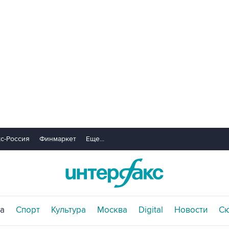
с-Россия
Финмаркет
Еще...
а
Спорт
Культура
Москва
Digital
Новости
С