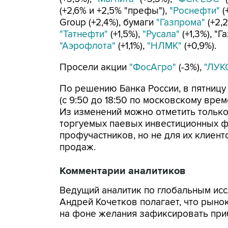
(+2,6% и +2,5% "префы"),
"Роснефти"
(
Group (+2,4%), бумаги
"Газпрома"
(+2,2
"Татнефти"
(+1,5%),
"Русала"
(+1,3%), "Г
"Аэрофлота"
(+1,1%),
"НЛМК"
(+0,9%).
Просели акции
"ФосАгро"
(-3%),
"ЛУК
По решению Банка России, в пятницу
(с 9:50 до 18:50 по московскому врем
Из изменений можно отметить тольк
торгуемых паевых инвестиционных ф
профучастников, но не для их клиенто
продаж.
Комментарии аналитиков
Ведущий аналитик по глобальным ис
Андрей Кочетков полагает, что рыно
на фоне желания зафиксировать пр