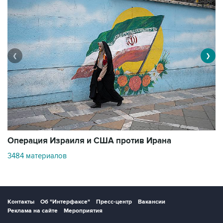
❮
❯
В
Операция Израиля и США против Ирана
1
3484 материалов
Контакты
Об "Интерфаксе"
Пресс-центр
Вакансии
Реклама на сайте
Мероприятия