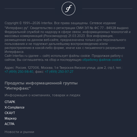
Copyright © 1991—2026 Interfax. Все права защищены. Сетевое издание
"Интерфакс.ру". Свидетельство о регистрации СМИ ЭЛ № ФС 77 - 84928 выдано
Федеральной службой по надзору в сфере связи, информационных технологий и
массовых коммуникаций (Роскомнадзор) 21.03.2023. Вся информация,
размещенная на данном веб-сайте, предназначена только для персонального
пользования и не подлежит дальнейшему воспроизведению и/или
распространению в какой-либо форме, иначе как с письменного разрешения
Интерфакса.
Сайт Interfax.ru (далее – сайт) использует файлы cookie. Продолжая работу с
сайтом, Вы соглашаетесь на сбор и последующую
обработку файлов cookie
.
Адрес: Россия, 127006, Москва, 1-я Тверская-Ямская улица, дом 2, стр.1, тел.:
+7 (499) 250-98-40
, факс:
+7 (499) 250-97-27
Продукты информационной группы
"Интерфакс"
Информация о компаниях, товарах и людях
СПАРК
X-Compliance
СКАУТ
Маркер
АСТРА
Новости и рынки