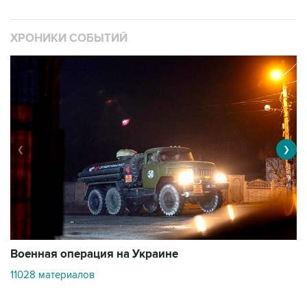
ХРОНИКИ СОБЫТИЙ
❮
❯
Военная операция на Украине
О
11028 материалов
3