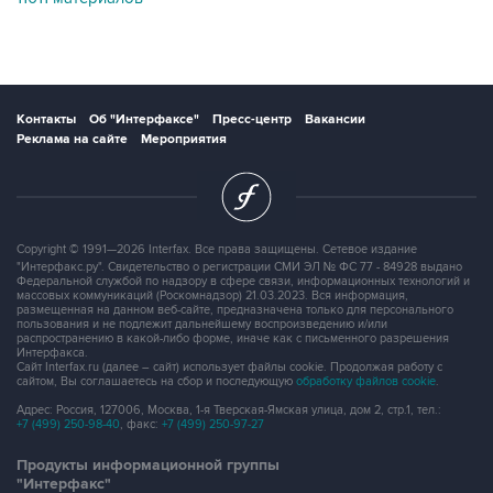
Контакты
Об "Интерфаксе"
Пресс-центр
Вакансии
Реклама на сайте
Мероприятия
Copyright © 1991—2026 Interfax. Все права защищены. Сетевое издание
"Интерфакс.ру". Свидетельство о регистрации СМИ ЭЛ № ФС 77 - 84928 выдано
Федеральной службой по надзору в сфере связи, информационных технологий и
массовых коммуникаций (Роскомнадзор) 21.03.2023. Вся информация,
размещенная на данном веб-сайте, предназначена только для персонального
пользования и не подлежит дальнейшему воспроизведению и/или
распространению в какой-либо форме, иначе как с письменного разрешения
Интерфакса.
Сайт Interfax.ru (далее – сайт) использует файлы cookie. Продолжая работу с
сайтом, Вы соглашаетесь на сбор и последующую
обработку файлов cookie
.
Адрес: Россия, 127006, Москва, 1-я Тверская-Ямская улица, дом 2, стр.1, тел.:
+7 (499) 250-98-40
, факс:
+7 (499) 250-97-27
Продукты информационной группы
"Интерфакс"
Информация о компаниях, товарах и людях
СПАРК