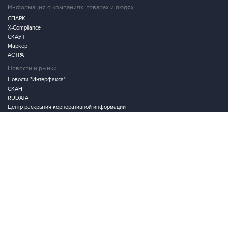
X-Compliance
СКАУТ
Маркер
АСТРА
Новости и рынки
Новости "Интерфакса"
СКАН
RUDATA
Центр раскрытия корпоративной информации
Условия использования информации
Выходные данные
Дизайн – Motka.ru