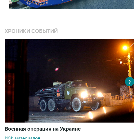
ХРОНИКИ СОБЫТИЙ
❮
❯
Военная операция на Украине
О
11011 материалов
3