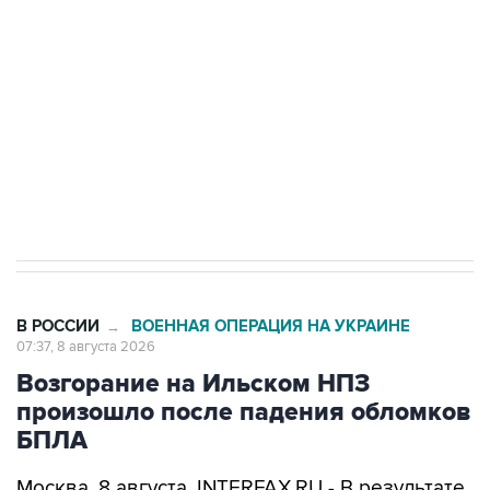
электросетевых объектов и агрокомплексов
Социальная реклама, АНО «Национальные приоритеты».
ИНН 7725383515 Erid: F7NfYUJCUneVdwcydK6A
Кабмин РФ разрешил до 1 июля 2027 года
импорт, выпуск и обращение бензина Евро 2,
Евро 3, Евро 4
В РОССИИ
ВОЕННАЯ ОПЕРАЦИЯ НА УКРАИНЕ
→
07:37, 8 августа 2026
Возгорание на Ильском НПЗ
произошло после падения обломков
БПЛА
Москва. 8 августа. INTERFAX.RU - В результате
падения обломков БПЛА произошло