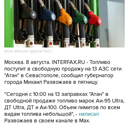
Фото: Максим Чурусов/ТАСС
Москва. 8 августа. INTERFAX.RU - Топливо
поступит в свободную продажу на 13 АЗС сети
"Атан" в Севастополе, сообщил губернатор
города Михаил Развожаев в пятницу.
"Сегодня с 10:00 на 13 заправках "Атан" в
свободной продаже топливо марок Аи-95 Ultra,
ДТ Ultra, ДТ и Аи-100. Объем лимитов по всем
видам топлива небольшой", -
написал
Развожаев в своем канале в Max.
Заправить можно 20 литров в одну машину,
отпуск в канистры запрещен.