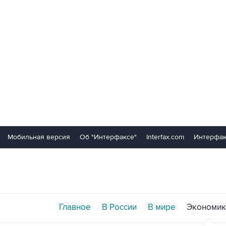
Мобильная версия
Об "Интерфаксе"
Interfax.com
Интерфак
Главное
В России
В мире
Экономик