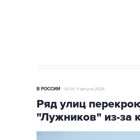
агрокомплексов
Социальная реклама, АНО «Национальные приоритеты».
И
Кабмин РФ разрешил до 1 июля 
бензина Евро 2, Евро 3, Евро 4
В РОССИИ
00:05, 9 августа 2026
Ряд улиц перекрою
"Лужников" из-за 