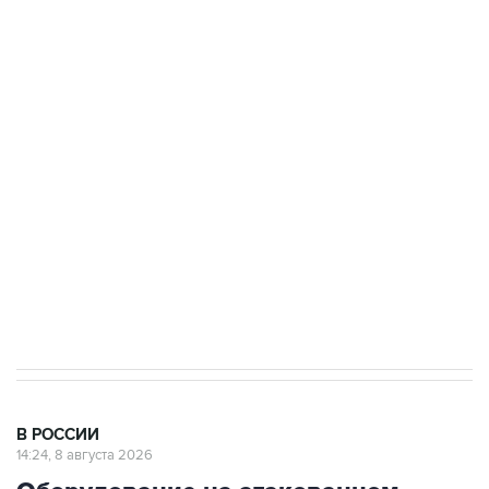
Промышленное предприятие в Самарской
области подверглось атаке БПЛА
Беспилотные технологии и ИИ на службе у
электросетевых объектов и агрокомплексов
Социальная реклама, АНО «Национальные приоритеты».
ИНН 7725383515 Erid: F7NfYUJCUneVdwcydK6A
Кабмин РФ разрешил до 1 июля 2027 года
импорт, выпуск и обращение бензина Евро 2,
Евро 3, Евро 4
В РОССИИ
14:24, 8 августа 2026