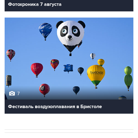
Фотохроника 7 августа
7
Фестиваль воздухоплавания в Бристоле