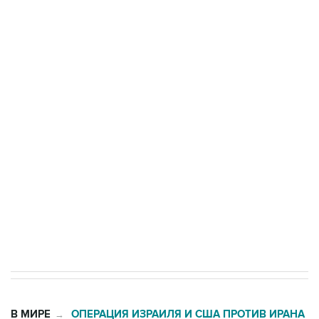
одних руках все службы тыла Минобороны
ФСБ сообщила о задержании в Приморье
подростков, готовивших теракт на объекте
Росгвардии
Беспилотные технологии и ИИ на службе у
электросетевых объектов и агрокомплексов
Социальная реклама, АНО «Национальные приоритеты».
ИНН 7725383515 Erid: F7NfYUJCUneVdwcydK6A
Кабмин РФ разрешил до 1 июля 2027 года
импорт, выпуск и обращение бензина Евро 2,
Евро 3, Евро 4
В МИРЕ
ОПЕРАЦИЯ ИЗРАИЛЯ И США ПРОТИВ ИРАНА
→