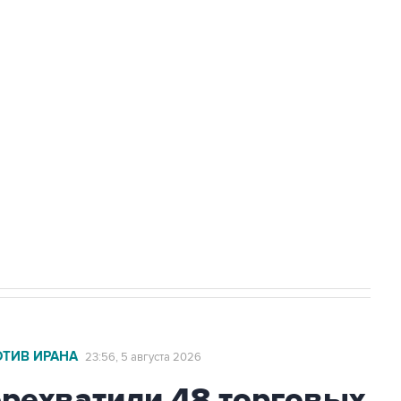
доточить в одних руках все службы
ехнологии выходят на мировые рынки
НН 7725383515 Erid: F7NfYUJCUneVdTRF8PRs
с Ираном начнутся в понедельник
ОТИВ ИРАНА
23:56, 5 августа 2026
ехватили 48 торговых