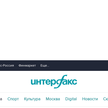
с-Россия
Финмаркет
Еще...
а
Спорт
Культура
Москва
Digital
Новости
С