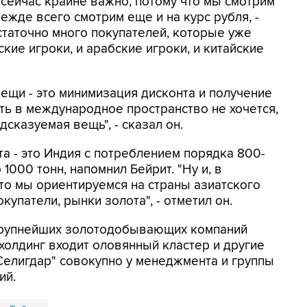
 сейчас крайне важно, потому что мы смотрим
режде всего смотрим еще и на курс рубля, -
статочно много покупателей, которые уже
ские игроки, и арабские игроки, и китайские
вещи - это минимизация дисконта и получение
ть в международное пространство не хочется,
дсказуемая вещь", - сказал он.
а - это Индия с потреблением порядка 800-
 1000 тонн, напомнил Бейрит. "Ну и, в
что мы ориентируемся на страны азиатского
купатели, рынки золота", - отметил он.
5 крупнейших золотодобывающих компаний
холдинг входит оловянный кластер и другие
"Селигдар" совокупно у менеджмента и группы
ий.