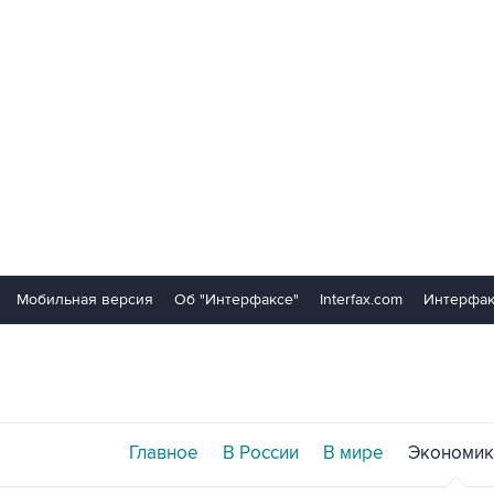
Мобильная версия
Об "Интерфаксе"
Interfax.com
Интерфак
Главное
В России
В мире
Экономик