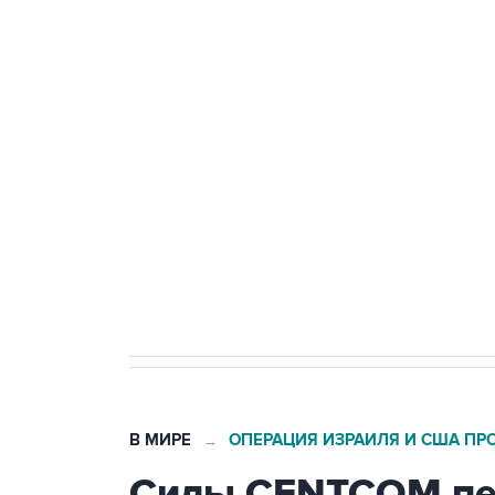
Удмуртии
Путин сообщил о решении сосре
тыла Минобороны
Как российские медицинские т
Социальная реклама, АНО «Национальные приоритеты».
И
Трамп заявил, что переговоры 
В МИРЕ
ОПЕРАЦИЯ ИЗРАИЛЯ И США ПР
→
Силы CENTCOM пер