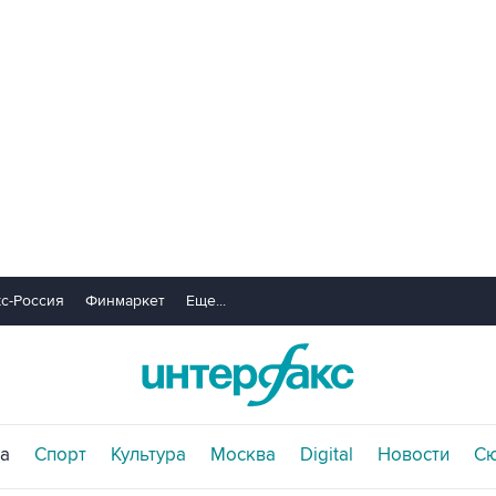
с-Россия
Финмаркет
Еще...
а
Спорт
Культура
Москва
Digital
Новости
С