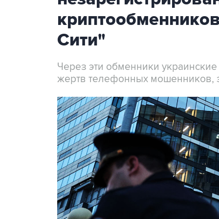
криптообменников
Сити"
Через эти обменники украинские
жертв телефонных мошенников, 