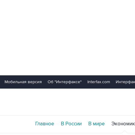
Мобильная версия
Об "Интерфаксе"
Interfax.com
Интерфак
Главное
В России
В мире
Экономик