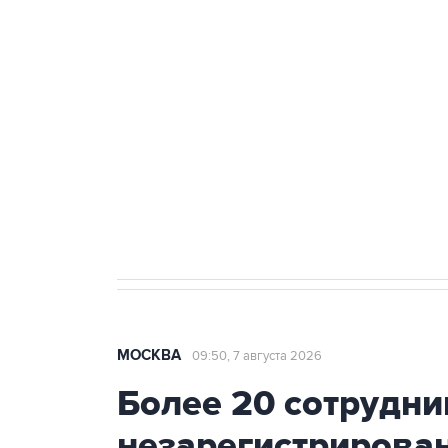
теракт на объекте Росгвардии
Беспилотные технологии и ИИ н
агрокомплексов
Социальная реклама, АНО «Национальные приоритеты».
И
Аксенов сообщил о четвертом п
Крым
МОСКВА
09:50, 7 августа 2026
Более 20 сотрудни
незарегистрирова