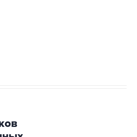
а службе у электросетевых объектов и
НН 7725383515 Erid: F7NfYUJCUneVdwcydK6A
огибшем в результате атаки ВСУ на
ков
нных