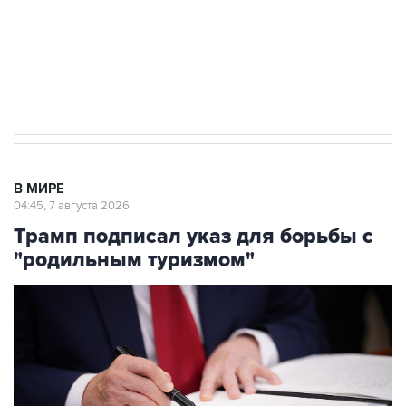
Социальная реклама, АНО «Национальные приоритеты».
ИНН 7725383515 Erid: F7NfYUJCUneVdTRF8PRs
Аксенов сообщил о четвертом погибшем в
результате атаки ВСУ на Крым
В МИРЕ
04:45, 7 августа 2026
Трамп подписал указ для борьбы с
"родильным туризмом"