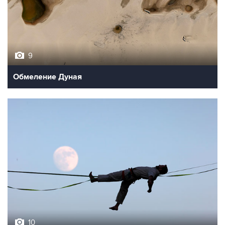
9
Обмеление Дуная
10