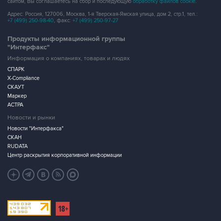
сайтом, Вы соглашаетесь на сбор и последующую
обработку файлов cookie
.
Адрес: Россия, 127006, Москва, 1-я Тверская-Ямская улица, дом 2, стр.1, тел.:
+7 (499) 250-98-40
, факс:
+7 (499) 250-97-27
Продукты информационной группы
"Интерфакс"
Информация о компаниях, товарах и людях
СПАРК
X-Compliance
СКАУТ
Маркер
АСТРА
Новости и рынки
Новости "Интерфакса"
СКАН
RUDATA
Центр раскрытия корпоративной информации