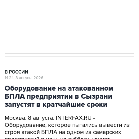
Социальная реклама, АНО «Национальные приоритеты».
ИНН 7725383515 Erid: F7NfYUJCUneVdwcydK6A
Кабмин РФ разрешил до 1 июля 2027 года
импорт, выпуск и обращение бензина Евро 2,
Евро 3, Евро 4
В РОССИИ
14:24, 8 августа 2026
Оборудование на атакованном
БПЛА предприятии в Сызрани
запустят в кратчайшие сроки
Москва. 8 августа. INTERFAX.RU -
Оборудование, которое пытались вывести из
строя атакой БПЛА на одном из самарских