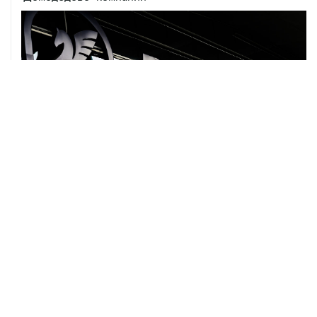
07 августа, 12:30
Janaf и MOL достигли соглашения о транзите по
Адриатическому нефтепроводу