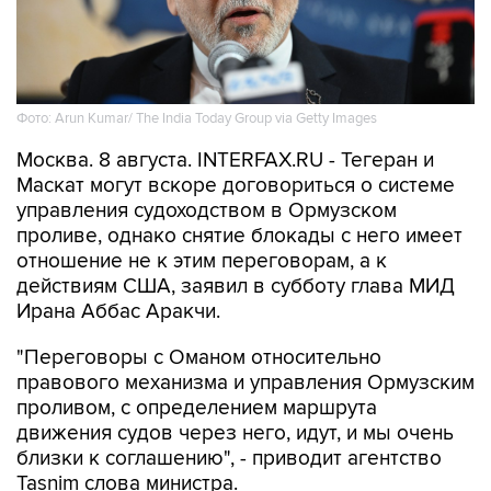
Фото: Arun Kumar/ The India Today Group via Getty Images
Москва. 8 августа. INTERFAX.RU - Тегеран и
Маскат могут вскоре договориться о системе
управления судоходством в Ормузском
проливе, однако снятие блокады с него имеет
отношение не к этим переговорам, а к
действиям США, заявил в субботу глава МИД
Ирана Аббас Аракчи.
"Переговоры с Оманом относительно
правового механизма и управления Ормузским
проливом, с определением маршрута
движения судов через него, идут, и мы очень
близки к соглашению", - приводит агентство
Tasnim слова министра.