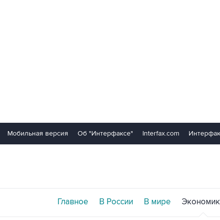
Мобильная версия
Об "Интерфаксе"
Interfax.com
Интерфак
Главное
В России
В мире
Экономик