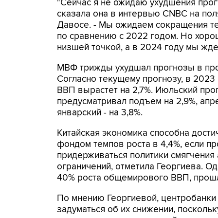
"Сейчас я не ожидаю ухудшения прогн
сказала она в интервью CNBC на по
Давосе. - Мы ожидаем сокращения те
по сравнению с 2022 годом. Но хорош
низшей точкой, а в 2024 году мы жд
МВФ трижды ухудшал прогнозы в про
Согласно текущему прогнозу, в 2023
ВВП вырастет на 2,7%. Июльский про
предусматривал подъем на 2,9%, апре
январский - на 3,8%.
Китайская экономика способна дост
фондом темпов роста в 4,4%, если п
придерживаться политики смягчения
ограничений, отметила Георгиева. Од
40% роста общемирового ВВП, прошли
По мнению Георгиевой, центробанки 
задуматься об их снижении, поскольк