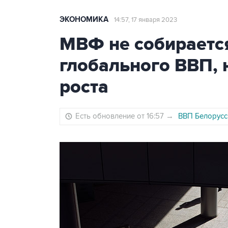
ЭКОНОМИКА
14:57, 17 января 2023
МВФ не собирается
глобального ВВП, 
роста
Есть обновление от 16:57
→
ВВП Белорусси