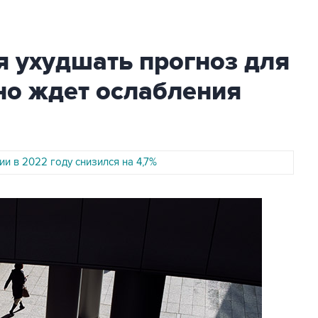
 ухудшать прогноз для
но ждет ослабления
и в 2022 году снизился на 4,7%