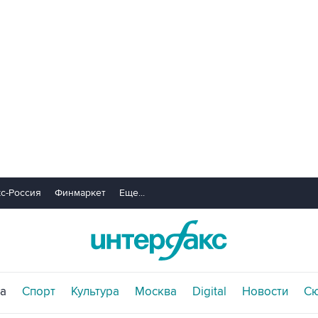
с-Россия
Финмаркет
Еще...
а
Спорт
Культура
Москва
Digital
Новости
С