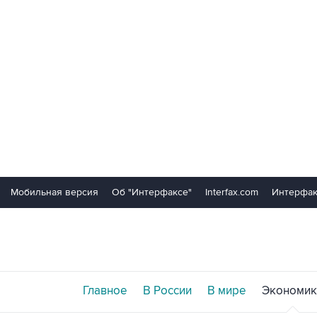
Мобильная версия
Об "Интерфаксе"
Interfax.com
Интерфак
Главное
В России
В мире
Экономик