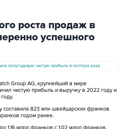
ого роста продаж в
меренно успешного
чила полугодовую чистую прибыль в полтора раза
atch Group AG, крупнейший в мире
ичил чистую прибыль и выручку в 2022 году и
году.
ду составила 823 млн швейцарских франков
 франков годом ранее.
о 1,16 млрд франков с 1,02 млрд франков.