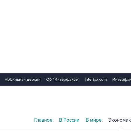
Мобильная версия
Об "Интерфаксе"
Interfax.com
Интерфак
Главное
В России
В мире
Экономик