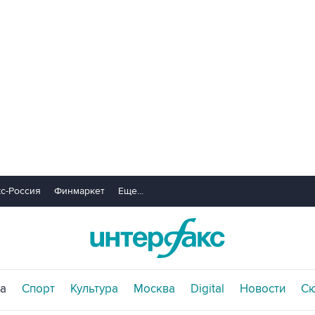
с-Россия
Финмаркет
Еще...
а
Спорт
Культура
Москва
Digital
Новости
С