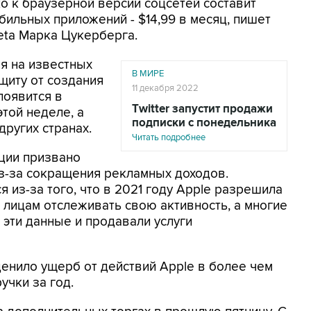
ко к браузерной версии соцсетей составит
обильных приложений - $14,99 в месяц, пишет
Meta Марка Цукерберга.
ая на известных
В МИРЕ
иту от создания
11 декабря 2022
появится в
Twitter запустит продажи
той неделе, а
подписки с понедельника
других странах.
Читать подробнее
ции призвано
з-за сокращения рекламных доходов.
 из-за того, что в 2021 году Apple разрешила
лицам отслеживать свою активность, а многие
эти данные и продавали услуги
енило ущерб от действий Apple в более чем
учки за год.