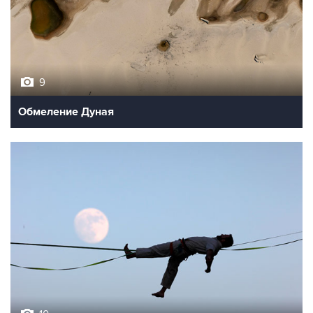
9
Обмеление Дуная