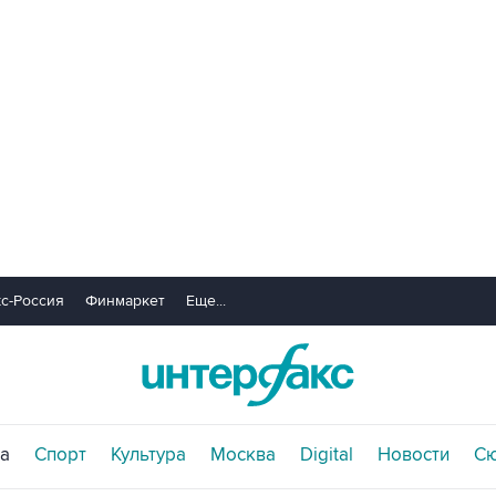
с-Россия
Финмаркет
Еще...
а
Спорт
Культура
Москва
Digital
Новости
С