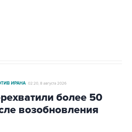
НН 7725383515 Erid: F7NfYUJCUneVdwcydK6A
2027 года импорт, выпуск и обращение
ОТИВ ИРАНА
02:20, 8 августа 2026
ехватили более 50
осле возобновления