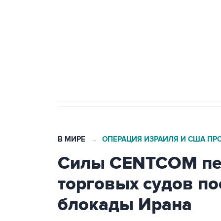
агрокомплексов
Социальная реклама, АНО «Национальные приоритеты».
И
Кабмин РФ разрешил до 1 июля 
бензина Евро 2, Евро 3, Евро 4
В МИРЕ
ОПЕРАЦИЯ ИЗРАИЛЯ И США ПР
→
Силы CENTCOM пер
торговых судов п
блокады Ирана