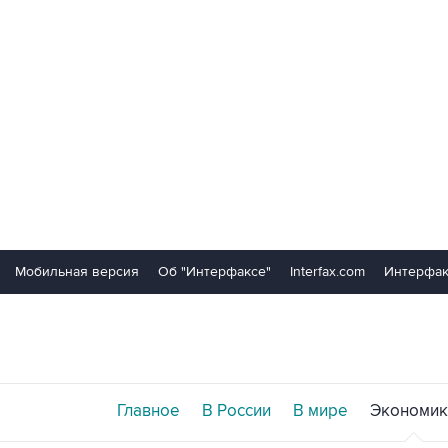
Мобильная версия
Об "Интерфаксе"
Interfax.com
Интерфак
Главное
В России
В мире
Экономик