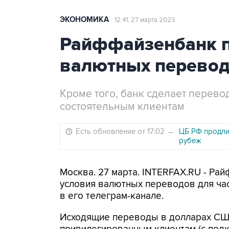
ЭКОНОМИКА
12:41, 27 марта 2023
Райффайзенбанк п
валютных перево
Кроме того, банк сделает перево
состоятельным клиентам
Есть обновление от 17:02
→
ЦБ РФ продли
рубеж
Москва. 27 марта. INTERFAX.RU - Ра
условия валютных переводов для час
в его телеграм-канале.
Исходящие переводы в долларах США