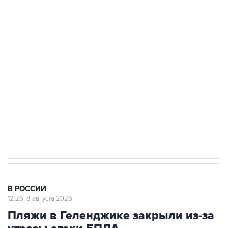
подростков, готовивших теракт на объекте
Росгвардии
Беспилотные технологии и ИИ на службе у
электросетевых объектов и агрокомплексов
Социальная реклама, АНО «Национальные приоритеты».
ИНН 7725383515 Erid: F7NfYUJCUneVdwcydK6A
Кабмин РФ разрешил до 1 июля 2027 года
импорт, выпуск и обращение бензина Евро 2,
Евро 3, Евро 4
В РОССИИ
12:26, 8 августа 2026
Пляжи в Геленджике закрыли из-за