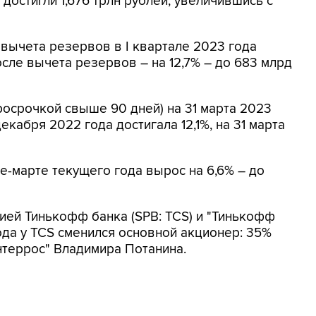
 достигли 1,676 трлн рублей, увеличившись с
вычета резервов в I квартале 2023 года
после вычета резервов – на 12,7% – до 683 млрд
росрочкой свыше 90 дней) на 31 марта 2023
 декабря 2022 года достигала 12,1%, на 31 марта
е-марте текущего года вырос на 6,6% – до
ией Тинькофф банка (SPB: TCS) и "Тинькофф
ода у TCS сменился основной акционер: 35%
нтеррос" Владимира Потанина.