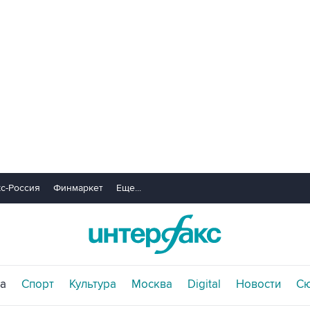
с-Россия
Финмаркет
Еще...
а
Спорт
Культура
Москва
Digital
Новости
С