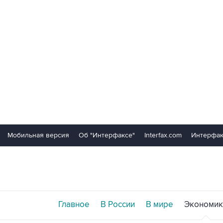
Мобильная версия
Об "Интерфаксе"
Interfax.com
Интерфак
Главное
В России
В мире
Экономик