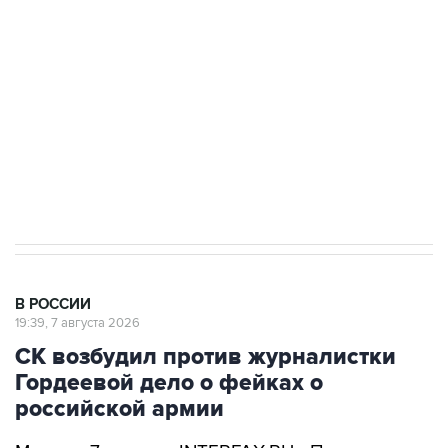
Беспилотные технологии и ИИ на службе у
электросетевых объектов и агрокомплексов
Социальная реклама, АНО «Национальные приоритеты».
ИНН 7725383515 Erid: F7NfYUJCUneVdwcydK6A
Аксенов сообщил о четвертом погибшем в
результате атаки ВСУ на Крым
В РОССИИ
19:39, 7 августа 2026
СК возбудил против журналистки
Гордеевой дело о фейках о
российской армии