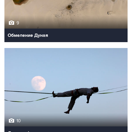
9
Обмеление Дуная
10