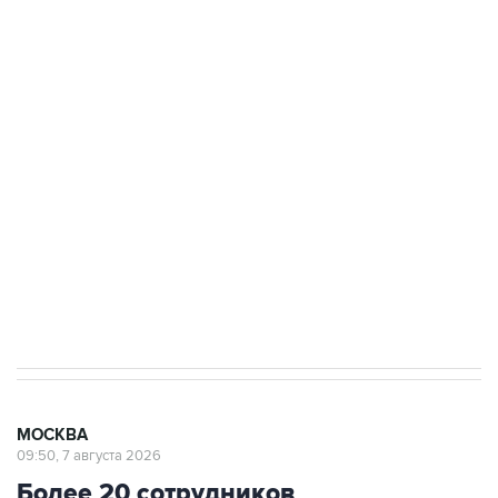
ФСБ сообщила о задержании в Приморье
подростков, готовивших теракт на объекте
Росгвардии
Беспилотные технологии и ИИ на службе у
электросетевых объектов и агрокомплексов
Социальная реклама, АНО «Национальные приоритеты».
ИНН 7725383515 Erid: F7NfYUJCUneVdwcydK6A
Аксенов сообщил о четвертом погибшем в
результате атаки ВСУ на Крым
МОСКВА
09:50, 7 августа 2026
Более 20 сотрудников