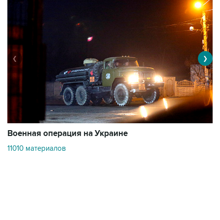
❮
❯
Военная операция на Украине
О
11010 материалов
3
Контакты
Об "Интерфаксе"
Пресс-центр
Вакансии
Реклама на сайте
Мероприятия