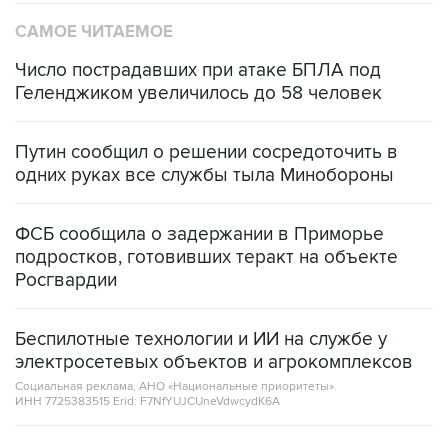
Число пострадавших при атаке БПЛА под
Геленджиком увеличилось до 58 человек
Путин сообщил о решении сосредоточить в
одних руках все службы тыла Минобороны
ФСБ сообщила о задержании в Приморье
подростков, готовивших теракт на объекте
Росгвардии
Беспилотные технологии и ИИ на службе у
электросетевых объектов и агрокомплексов
Социальная реклама, АНО «Национальные приоритеты».
ИНН 7725383515 Erid: F7NfYUJCUneVdwcydK6A
Кабмин РФ разрешил до 1 июля 2027 года
импорт, выпуск и обращение бензина Евро 2,