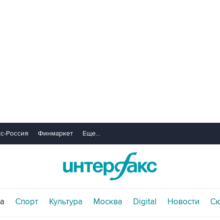
с-Россия
Финмаркет
Еще...
а
Спорт
Культура
Москва
Digital
Новости
С