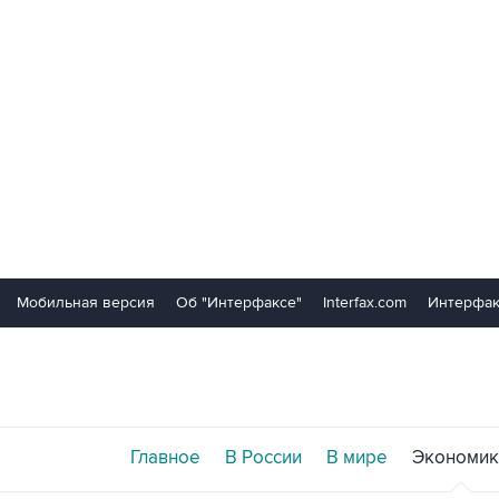
Мобильная версия
Об "Интерфаксе"
Interfax.com
Интерфак
Главное
В России
В мире
Экономик