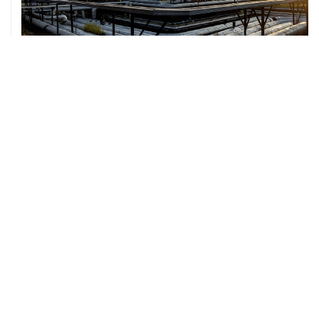
07 августа, 12:02
ФАО назвало причины роста мировых цен на пшеницу
в июле на 9,9%
ХРОНИКИ СОБЫТИЙ
❮
❯