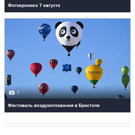
Фотохроника 7 августа
7
Фестиваль воздухоплавания в Бристоле