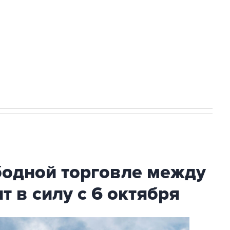
ехнологии выходят на мировые рынки
НН 7725383515 Erid: F7NfYUJCUneVdTRF8PRs
с Ираном начнутся в понедельник
бодной торговле между
т в силу с 6 октября