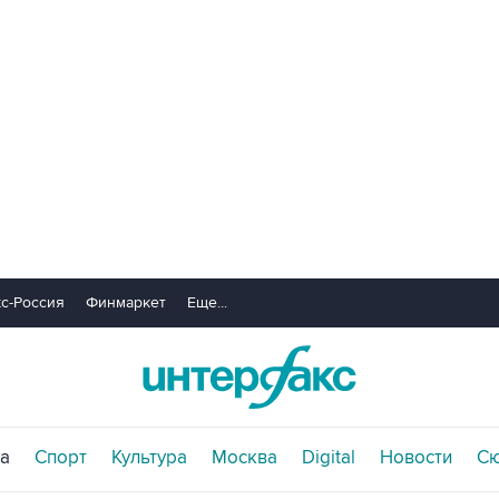
с-Россия
Финмаркет
Еще...
а
Спорт
Культура
Москва
Digital
Новости
С