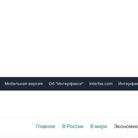
Мобильная версия
Об "Интерфаксе"
Interfax.com
Интерфак
Главное
В России
В мире
Экономик