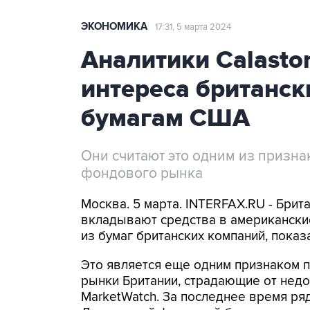
ЭКОНОМИКА
17:31, 5 марта 2024
Аналитики Calasto
интереса британск
бумагам США
Они считают это одним из призн
фондового рынка
Москва. 5 марта. INTERFAX.RU - Брит
вкладывают средства в американски
из бумаг британских компаний, показ
Это является еще одним признаком 
рынки Британии, страдающие от недос
MarketWatch. За последнее время ря