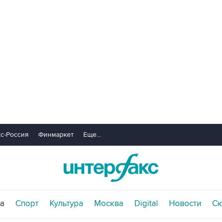
с-Россия
Финмаркет
Еще...
а
Спорт
Культура
Москва
Digital
Новости
С