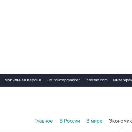
Мобильная версия
Об "Интерфаксе"
Interfax.com
Интерфак
Главное
В России
В мире
Экономик