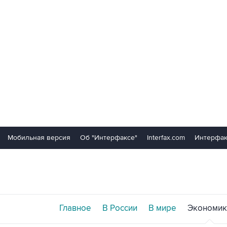
Мобильная версия
Об "Интерфаксе"
Interfax.com
Интерфак
Главное
В России
В мире
Экономик