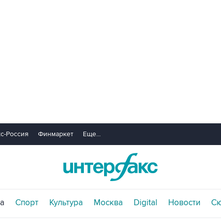
с-Россия
Финмаркет
Еще...
а
Спорт
Культура
Москва
Digital
Новости
С