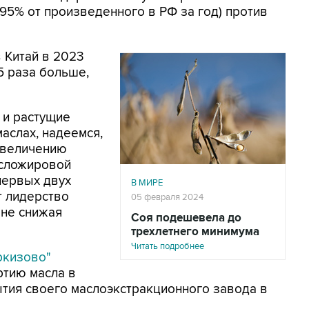
 (95% от произведенного в РФ за год) против
 Китай в 2023
,5 раза больше,
 и растущие
аслах, надеемся,
увеличению
асложировой
первых двух
В МИРЕ
т лидерство
05 февраля 2024
 не снижая
Соя подешевела до
трехлетнего минимума
Читать подробнее
ркизово"
ртию масла в
рытия своего маслоэкстракционного завода в