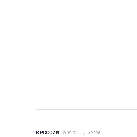
тыла Минобороны
ФСБ сообщила о задержании в 
теракт на объекте Росгвардии
Беспилотные технологии и ИИ н
агрокомплексов
Социальная реклама, АНО «Национальные приоритеты».
И
Кабмин РФ разрешил до 1 июля 
бензина Евро 2, Евро 3, Евро 4
В РОССИИ
19:39, 7 августа 2026