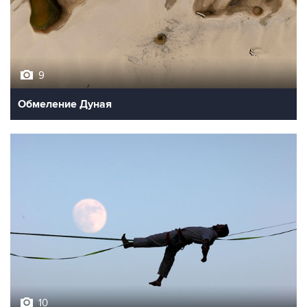
9
Обмеление Дуная
10