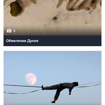
9
Обмеление Дуная