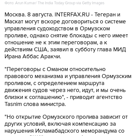
Фото: Arun Kumar/ The India Today Group via Getty Images
Москва. 8 августа. INTERFAX.RU - Тегеран и
Маскат могут вскоре договориться о системе
управления судоходством в Ормузском
проливе, однако снятие блокады с него имеет
отношение не к этим переговорам, а к
действиям США, заявил в субботу глава МИД
Ирана Аббас Аракчи.
"Переговоры с Оманом относительно
правового механизма и управления Ормузским
проливом, с определением маршрута
движения судов через него, идут, и мы очень
близки к соглашению", - приводит агентство
Tasnim слова министра.
"Но открытие Ормузского пролива зависит от
других условий, включая компенсацию за
нарушения Исламабадского меморандума со