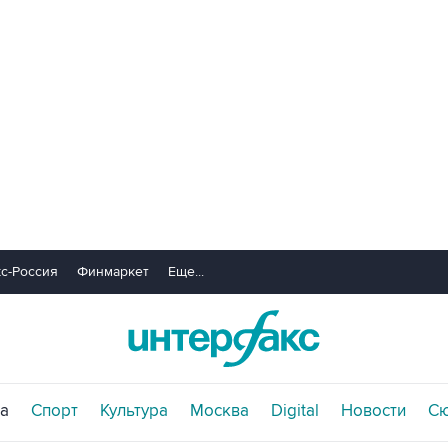
с-Россия
Финмаркет
Еще...
а
Спорт
Культура
Москва
Digital
Новости
С