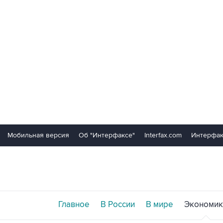
Мобильная версия
Об "Интерфаксе"
Interfax.com
Интерфак
Главное
В России
В мире
Экономик