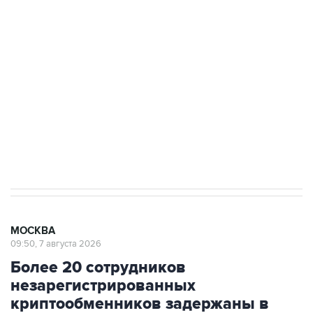
подростков, готовивших теракт на объекте
Росгвардии
Беспилотные технологии и ИИ на службе у
электросетевых объектов и агрокомплексов
Социальная реклама, АНО «Национальные приоритеты».
ИНН 7725383515 Erid: F7NfYUJCUneVdwcydK6A
Аксенов сообщил о четвертом погибшем в
результате атаки ВСУ на Крым
МОСКВА
09:50, 7 августа 2026
Более 20 сотрудников
незарегистрированных
криптообменников задержаны в