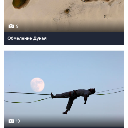
9
Обмеление Дуная
10