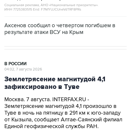
Социальная реклама, АНО «Национальные приоритеты».
ИНН 7725383515 Erid: F7NfYUJCUneVdTRF8PRs
Аксенов сообщил о четвертом погибшем в
результате атаки ВСУ на Крым
В РОССИИ
04:02, 7 августа 2026
Землетрясение магнитудой 4,1
зафиксировано в Туве
Москва. 7 августа. INTERFAX.RU -
Землетрясение магнитудой 4,1 произошло в
Туве в ночь на пятницу в 291 км к юго-западу
от Кызыла, сообщает Алтае-Саянский филиал
Единой геофизической службы РАН.