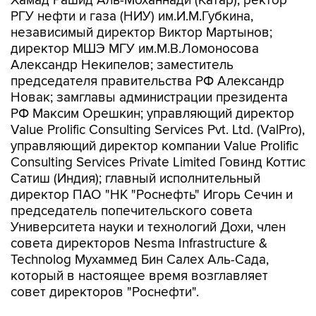
Хамад Рашид Аль-Моханнади (Катар); ректор
РГУ нефти и газа (НИУ) им.И.М.Губкина,
независимый директор Виктор Мартынов;
директор МШЭ МГУ им.М.В.Ломоносова
Александр Некипелов; заместитель
председателя правительства РФ Александр
Новак; замглавы администрации президента
РФ Максим Орешкин; управляющий директор
Value Prolific Consulting Services Pvt. Ltd. (ValPro),
управляющий директор компании Value Prolific
Consulting Services Private Limited Говинд Коттис
Сатиш (Индия); главный исполнительный
директор ПАО "НК "Роснефть" Игорь Сечин и
председатель попечительского совета
Университета науки и технологий Дохи, член
совета директоров Nesma Infrastructure &
Technolog Мухаммед Бин Салех Аль-Сада,
который в настоящее время возглавляет
совет директоров "Роснефти".