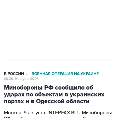
Социальная реклама, АНО «Национальные приоритеты».
ИНН 7725383515 Erid: F7NfYUJCUneVdwcydK6A
Кабмин РФ разрешил до 1 июля 2027 года
импорт, выпуск и обращение бензина Евро 2,
Евро 3, Евро 4
В РОССИИ
ВОЕННАЯ ОПЕРАЦИЯ НА УКРАИНЕ
→
09:29, 9 августа 2026
Минобороны РФ сообщило об
ударах по объектам в украинских
портах и в Одесской области
Москва. 9 августа. INTERFAX.RU - Минобороны
РФ сообщило, что в течение ночи 9 августа
высокоточным оружием воздушного и