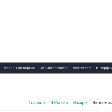
Мобильная версия
Об "Интерфаксе"
Interfax.com
Интерфак
Главное
В России
В мире
Экономик