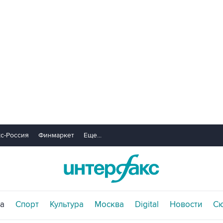
с-Россия
Финмаркет
Еще...
а
Спорт
Культура
Москва
Digital
Новости
С