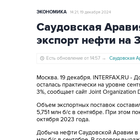
ЭКОНОМИКА
14:21, 19 декабря 2024
Саудовская Арави
экспорт нефти на 
Есть обновление от 14:57
→
Саудовская А
Москва. 19 декабря. INTERFAX.RU - 
осталась практически на уровне сент
3%, сообщает сайт Joint Organization Da
Объем экспортных поставок составил
5,751 млн б/с в сентябре. При этом п
октября 2023 года.
Добыча нефти Саудовской Аравии в о
млн б/с в сентябре. В годовом выраж