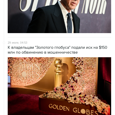
29 июля, 04:53
К владельцам "Золотого глобуса" подали иск на $150
млн по обвинению в мошенничестве