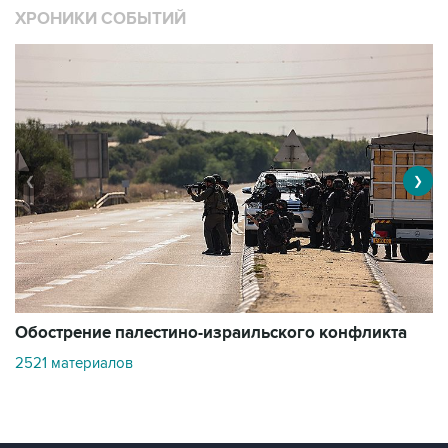
ХРОНИКИ СОБЫТИЙ
❮
❯
Обострение палестино-израильского конфликта
О
2521 материалов
3