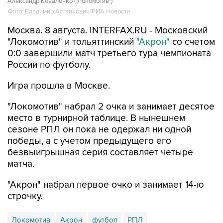
Александр Коваленко ("Локомотив")
Фото: Владимир Астапкович/РИА Новости
Москва. 8 августа. INTERFAX.RU - Московский
"Локомотив" и тольяттинский
"Акрон"
со счетом
0:0 завершили матч третьего тура чемпионата
России по футболу.
Игра прошла в Москве.
"Локомотив" набрал 2 очка и занимает десятое
место в турнирной таблице. В нынешнем
сезоне РПЛ он пока не одержал ни одной
победы, а с учетом предыдущего его
безвыигрышная серия составляет четыре
матча.
"Акрон" набрал первое очко и занимает 14-ю
строчку.
Локомотив
Акрон
футбол
РПЛ