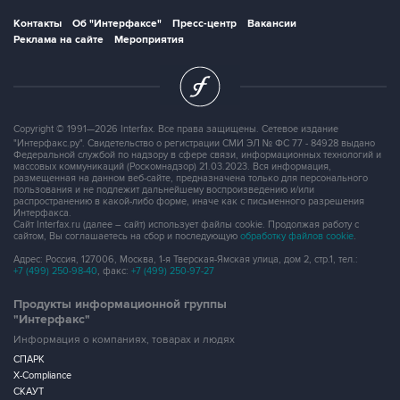
Контакты
Об "Интерфаксе"
Пресс-центр
Вакансии
Реклама на сайте
Мероприятия
Copyright © 1991—2026 Interfax. Все права защищены. Сетевое издание
"Интерфакс.ру". Свидетельство о регистрации СМИ ЭЛ № ФС 77 - 84928 выдано
Федеральной службой по надзору в сфере связи, информационных технологий и
массовых коммуникаций (Роскомнадзор) 21.03.2023. Вся информация,
размещенная на данном веб-сайте, предназначена только для персонального
пользования и не подлежит дальнейшему воспроизведению и/или
распространению в какой-либо форме, иначе как с письменного разрешения
Интерфакса.
Сайт Interfax.ru (далее – сайт) использует файлы cookie. Продолжая работу с
сайтом, Вы соглашаетесь на сбор и последующую
обработку файлов cookie
.
Адрес: Россия, 127006, Москва, 1-я Тверская-Ямская улица, дом 2, стр.1, тел.:
+7 (499) 250-98-40
, факс:
+7 (499) 250-97-27
Продукты информационной группы
"Интерфакс"
Информация о компаниях, товарах и людях
СПАРК
X-Compliance
СКАУТ