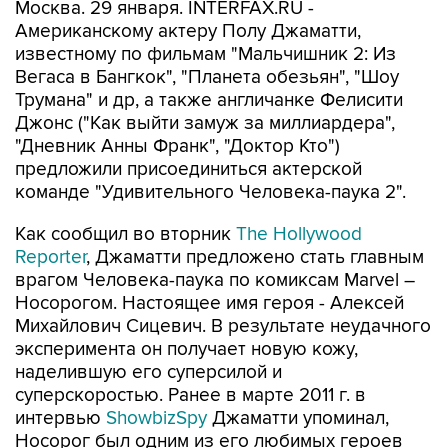
Москва. 29 января. INTERFAX.RU -
Американскому актеру Полу Джаматти,
известному по фильмам "Мальчишник 2: Из
Вегаса в Бангкок", "Планета обезьян", "Шоу
Трумана" и др, а также англичанке Фелисити
Джонс ("Как выйти замуж за миллиардера",
"Дневник Анны Франк", "Доктор Кто")
предложили присоединиться актерской
команде "Удивительного Человека-паука 2".
Как сообщил во вторник
The Hollywood
Reporter
, Джаматти предложено стать главным
врагом Человека-паука по комиксам Marvel –
Носорогом. Настоящее имя героя - Алексей
Михайлович Сицевич. В результате неудачного
эксперимента он получает новую кожу,
наделившую его суперсилой и
суперскоростью. Ранее в марте 2011 г. в
интервью
ShowbizSpy
Джаматти упоминал,
Носорог был одним из его любимых героев