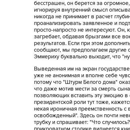
бесстрашен, он берется за огромное,
игнорируя внутренний смысл описыва
никогда не принимает в расчет глуби
проанализировать заявленное и подт
просто-напросто не интересуют. Он, 
загребает, обдавая брызгами все во
результатов. Если при этом дополнит
сообщают, мы предполагаем другие с
Эммериху буквально выходит, что "ну 
Выведенная им на экран государстве
уже не анонимная и вполне себе чув
потому что "Штурм Белого дома" ока
что даже мотив мести за смерть сын
позволяющих вставить эту эмоцию в
президентской роли тут тоже, кажет
некая ироничная преемственность с
освобожденный". Здесь он почти не
трубку и спрашивает: "Что случилось?
прикроватном столике виднеется кни