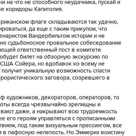
и на что не способного неудачника, пускай и
е коридоры Капитолия.
ериканском флаге складываются так удачно,
ироваться, да еще с таким прикупом, что
енаристом Вандербильтом истории и не
чено судьбоносное провальное собеседование
ющей ответственный пост в комитете
добудет билет на обзорную экскурсию по
США Сойера, но вдобавок ко всему не
 получит уникальную возможность спасти
еррористического заговора, созревшего в
ф художников, декораторов, операторов, то
аботы всегда чрезвычайно зрелищны и
ывают даже, а накрывают всю трудоемкость
нее его героям управляться с прописанными
вием, под таким визуальным прессингом, все
я в пафосную нелепость. Но Эммерих воистину