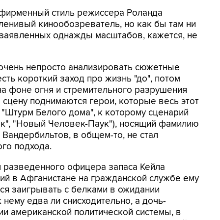
 фирменный стиль режиссера Роланда
ленивый кинообозреватель, но как бы там ни
т заявленных однажды масштабов, кажется, не
 очень непросто анализировать сюжетные
сть короткий заход про жизнь "до", потом
 на фоне огня и стремительного разрушения
на сцену поднимаются герои, которые весь этот
"Штурм Белого дома", к которому сценарий
к", "Новый Человек-Паук"), носящий фамилию
 Вандербильтов, в общем-то, не стал
го подхода.
ля разведенного офицера запаса Кейла
вий в Афганистане на гражданской службе ему
ится заигрывать с белками в ожидании
 нему едва ли снисходительно, а дочь-
ии американской политической системы, в