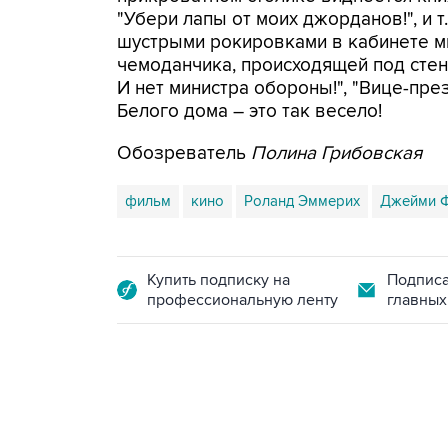
"Убери лапы от моих джорданов!", и т
шустрыми рокировками в кабинете м
чемоданчика, происходящей под стен
И нет министра обороны!", "Вице-пре
Белого дома – это так весело!
Обозреватель
Полина Грибовская
фильм
кино
Роланд Эммерих
Джейми 
Купить подписку на
Подписа
профессиональную ленту
главных