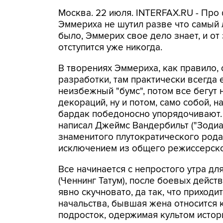
Москва. 22 июля. INTERFAX.RU - Про
Эммериха не шутил разве что самый 
было, Эммерих свое дело знает, и о
отступится уже никогда.
В творениях Эммериха, как правило,
разработки, там практически всегда е
неизбежный "бумс", потом все бегут
декораций, ну и потом, само собой, 
бардак победоносно упорядочивают. 
написал Джеймс Вандербильт ("Зодиа
знаменитого плутократического рода
исключением из общего режиссерско
Все начинается с непростого утра д
(Ченнинг Татум), после боевых дейст
явно скучновато, да так, что приход
начальства, бывшая жена относится к
подросток, одержимая культом истор