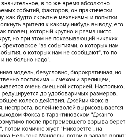
 значительное, в то же время абсолютно
емых событий, факторов, он практически
ну, как будто скрытые механизмы и попытки
олкнуть зрителя к какому-нибудь выводу, его
как пловец, который крупно и размашисто
круг, но при этом не показывающий никаких
ь брехтовское "за событиями, о которых нам
обытия, о которых нам не сообщают", то по
и не больно надо".
нная модель, безусловно, бюрократичная, но
ственно постижима – смехом и зрелищем,
зывается очень смешной историей. Настолько,
а редуцируется до удобоваримых размеров,
 общее колесо действия. Джейми Фокс в
ся, неспроста, волей-неволей вырисовывается
 выходом Фокса в тарантиновском "Джанго
возмутимо после прогремевшего взрыва берет
", потом комично жует "Никоретте", на
жка Нельсона Манделы, потом в запале вопит: