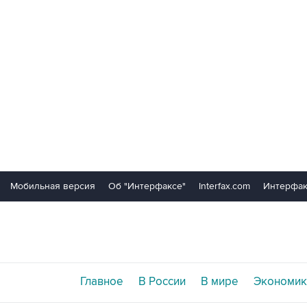
Мобильная версия
Об "Интерфаксе"
Interfax.com
Интерфак
Главное
В России
В мире
Экономик