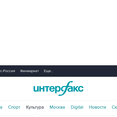
с-Россия
Финмаркет
Еще...
а
Спорт
Культура
Москва
Digital
Новости
С