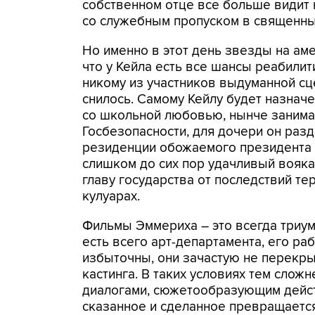
собственном отце все больше видит н
со служебным пропуском в священны
Но именно в этот день звезды на ам
что у Кейла есть все шансы реабилит
никому из участников выдуманной сц
снилось. Самому Кейлу будет назна
со школьной любовью, нынче занима
Госбезопасности, для дочери он раз
резиденции обожаемого президента 
слишком до сих пор удачливый вояка
главу государства от последствий т
кулуарах.
Фильмы Эммериха – это всегда триум
есть всего арт-департамента, его р
избыточны, они зачастую не перекр
кастинга. В таких условиях тем слож
диалогами, сюжетообразующим дейст
сказанное и сделанное превращаетс