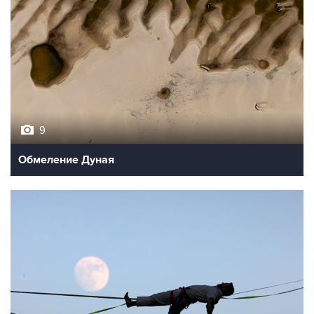
9
Обмеление Дуная