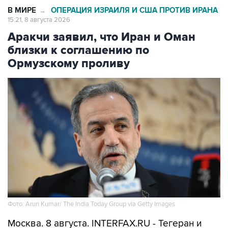
Аракчи заявил, что Иран и Оман
близки к соглашению по
Ормузскому проливу
Фото: Arun Kumar/ The India Today Group via Getty Images
Москва. 8 августа. INTERFAX.RU - Тегеран и
Маскат могут вскоре договориться о системе
управления судоходством в Ормузском