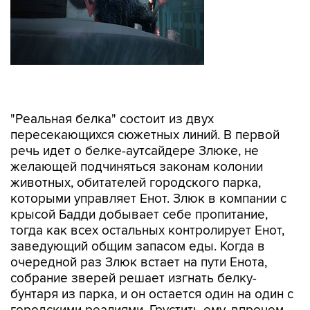
"Реальная белка" состоит из двух
пересекающихся сюжетных линий. В первой
речь идет о белке-аутсайдере Злюке, не
желающей подчиняться законам колонии
животных, обитателей городского парка,
которыми управляет Енот. Злюк в компании с
крысой Бадди добывает себе пропитание,
тогда как всех остальных контролирует Енот,
заведующий общим запасом еды. Когда в
очередной раз Злюк встает на пути Енота,
собрание зверей решает изгнать белку-
бунтаря из парка, и он остается один на один с
городскими реалиями. Грустить ему, впрочем,
приходится недолго - почти сразу он