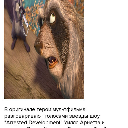
В оригинале герои мультфильма
разговаривают голосами звезды шоу
"Arrested Development" Уилла Арнетта и
актеров Лиама Нисона и Брендана Фрейзера.
В российском дубляже принимали участие