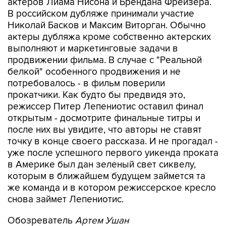
Николай Басков и Максим Виторган. Обычно
актеры дубляжа кроме собственно актерских
выполняют и маркетинговые задачи в
продвижении фильма. В случае с "Реальной
белкой" особенного продвижения и не
потребовалось - в фильм поверили
прокатчики. Как будто бы предвидя это,
режиссер Питер Лепениотис оставил финал
открытым - досмотрите финальные титры и
после них вы увидите, что авторы не ставят
точку в конце своего рассказа. И не прогадал -
уже после успешного первого уикенда проката
в Америке был дан зеленый свет сиквелу,
которым в ближайшем будущем займется та
же команда и в котором режиссерское кресло
снова займет Лепениотис.
Обозреватель
Артем Ушан
мультфильм
анимация
The Weinstein Company